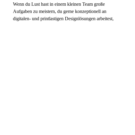
Wenn du Lust hast in einem kleinen Team große
Aufgaben zu meistern, du gerne konzeptionell an
digitalen- und printlastigen Designlösungen arbeitest,
dann kannst du unser Team perfekt ergänzen.
Was uns wichtig ist:
Erste Erfahrungen als Designer/-in für Corporate-,
Editorial-, UX-, Web- , Brand-Design und Animation
Du hast ein abgeschlossenes Studium als
Kommunikationsdesigner/-in
Analytisches und konzeptionelles Denkvermögen und
eine strukturierte Arbeitsweise
Sicheres Gespür für visuelle Qualität sowie Design-
und Stilbewusstsein
Erfahrung in der Konzeption und Gestaltung von
Corporate- und Editorial Design, Websites, Social
Media und bevorzugt den digitalen Medien
Freundlichkeit, Teamfähigkeit und Flexibilität