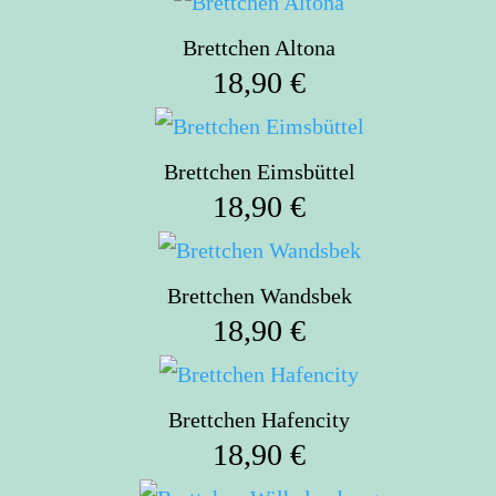
war:
ist:
Brettchen Altona
75,60 €
54,70 €.
18,90
€
Brettchen Eimsbüttel
18,90
€
Brettchen Wandsbek
18,90
€
Brettchen Hafencity
18,90
€