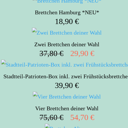
Brettchen Hamburg *NEU*
18,90
€
Zwei Brettchen deiner Wahl
37,80
€
29,90
€
Ursprünglicher
Aktueller
Preis
Preis
war:
ist:
Stadtteil-Patrioten-Box inkl. zwei Frühstücksbrettch
37,80 €
29,90 €.
39,90
€
Vier Brettchen deiner Wahl
75,60
€
54,70
€
Ursprünglicher
Aktueller
Preis
Preis