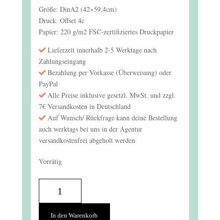
Größe: DinA2 (42×59,4cm)
Druck: Offset 4c
Papier: 220 g/m2 FSC-zertifiziertes Druckpapier
Lieferzeit innerhalb 2-5 Werktage nach
Zahlungseingang
Bezahlung per Vorkasse (Überweisung) oder
PayPal
Alle Preise inklusive gesetzl. MwSt. und zzgl.
7€ Versandkosten in Deutschland
Auf Wunsch/ Rückfrage kann deine Bestellung
auch werktags bei uns in der Agentur
versandkostenfrei abgeholt werden
Vorrätig
Altona
–
Plakat
In den Warenkorb
A2